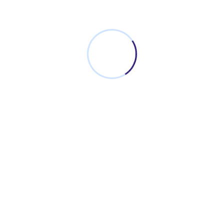
Search
SEARCH
Recent Posts
Jual Besi INP Harga Murah Langsung Pabrik – CV.
Baja Sejahtera Mandiri
Expanded Metal Mesh Jenis Ornamesh Harga
Murah Ready Stock Sidoarjo
Apa Itu Wiremesh? Pengertian, Fungsi dan Jenis-
jenis Wiremesh – Baja Sejahtera Mandiri
Jual Pipa Hitam Galvanis Siap Kirim Kota Jember
Harga Distributor #1