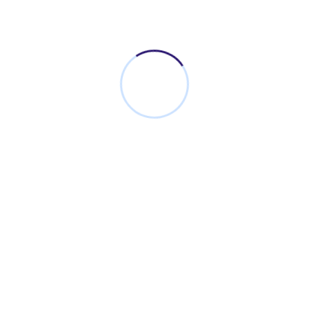
Search
SEARCH
Recent Posts
Jual Besi INP Harga Murah Langsung Pabrik – CV.
Baja Sejahtera Mandiri
Expanded Metal Mesh Jenis Ornamesh Harga
Murah Ready Stock Sidoarjo
Apa Itu Wiremesh? Pengertian, Fungsi dan Jenis-
jenis Wiremesh – Baja Sejahtera Mandiri
Jual Pipa Hitam Galvanis Siap Kirim Kota Jember